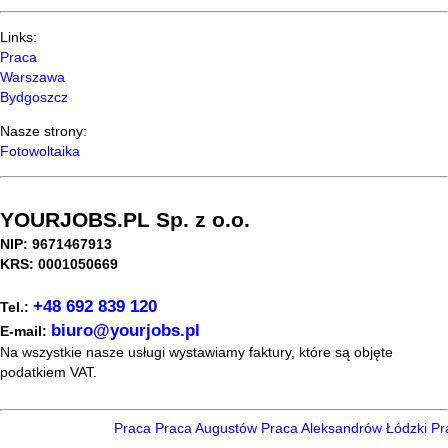
Links:
Praca
Warszawa
Bydgoszcz
Nasze strony:
Fotowoltaika
YOURJOBS.PL Sp. z o.o.
NIP: 9671467913
KRS: 0001050669
+48 692 839 120
Tel.:
biuro@yourjobs.pl
E-mail:
Na wszystkie nasze usługi wystawiamy faktury, które są objęte
podatkiem VAT.
Praca
Praca Augustów
Praca Aleksandrów Łódzki
Pra