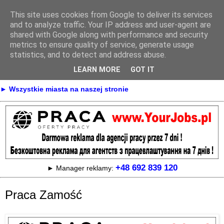
This site uses cookies from Google to deliver its services
Praca
and to analyze traffic. Your IP address and user-agent are
shared with Google along with performance and security
metrics to ensure quality of service, generate usage
statistics, and to detect and address abuse.
► KONTAKT
► REKLAMA
LEARN MORE
GOT IT
► Praca Oferty pracy na terenie całej Polski
► Wszystkie miasta na naszej stronie
+48 692 839 120
► Manager reklamy:
Praca Zamość