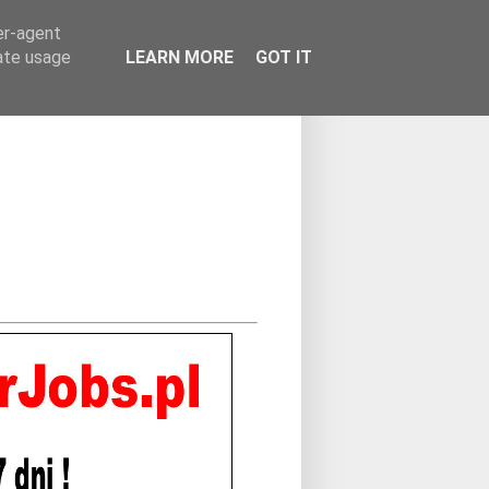
er-agent
rate usage
LEARN MORE
GOT IT