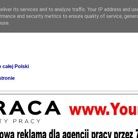
liver its services and to analyze traffic. Your IP address and us
rmance and security metrics to ensure quality of service, gene
buse.
 całej Polski
stronie