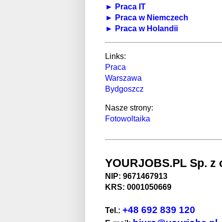
► Praca IT
► Praca w Niemczech
► Praca w Holandii
Links:
Praca
Warszawa
Bydgoszcz
Nasze strony:
Fotowoltaika
YOURJOBS.PL Sp. z o
NIP: 9671467913
KRS: 0001050669
+48 692 839 120
Tel.: