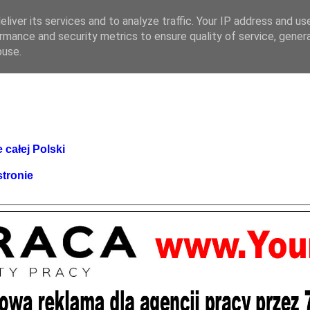
liver its services and to analyze traffic. Your IP address and us
rmance and security metrics to ensure quality of service, gene
buse.
 całej Polski
stronie