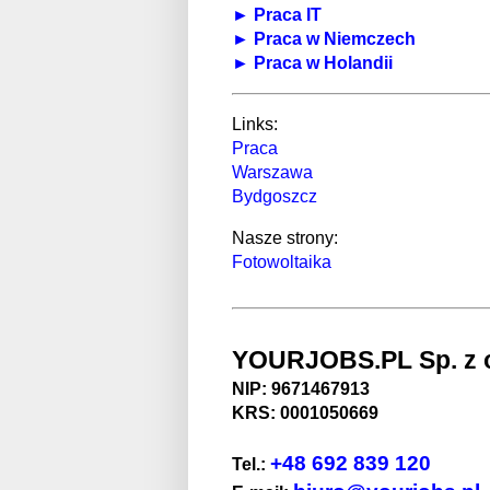
► Praca IT
► Praca w Niemczech
► Praca w Holandii
Links:
Praca
Warszawa
Bydgoszcz
Nasze strony:
Fotowoltaika
YOURJOBS.PL Sp. z o
NIP: 9671467913
KRS: 0001050669
+48 692 839 120
Tel.: