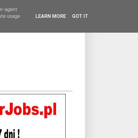
er-agent
rate usage
LEARN MORE
GOT IT