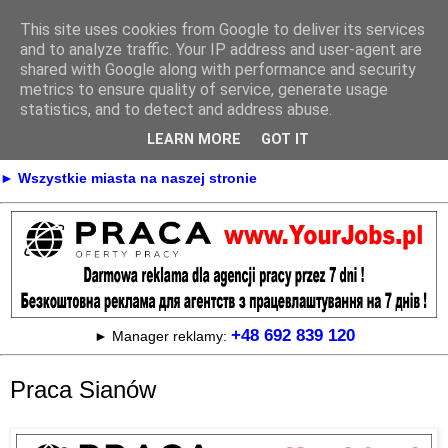
This site uses cookies from Google to deliver its services
Praca
and to analyze traffic. Your IP address and user-agent are
shared with Google along with performance and security
metrics to ensure quality of service, generate usage
statistics, and to detect and address abuse.
► KONTAKT
► REKLAMA
LEARN MORE
GOT IT
► Praca Oferty pracy na terenie całej Polski
► Wszystkie miasta na naszej stronie
+48 692 839 120
► Manager reklamy:
Praca Sianów