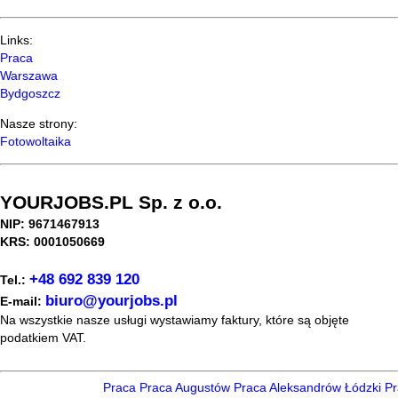
Links:
Praca
Warszawa
Bydgoszcz
Nasze strony:
Fotowoltaika
YOURJOBS.PL Sp. z o.o.
NIP: 9671467913
KRS: 0001050669
+48 692 839 120
Tel.:
biuro@yourjobs.pl
E-mail:
Na wszystkie nasze usługi wystawiamy faktury, które są objęte
podatkiem VAT.
Praca
Praca Augustów
Praca Aleksandrów Łódzki
Pra