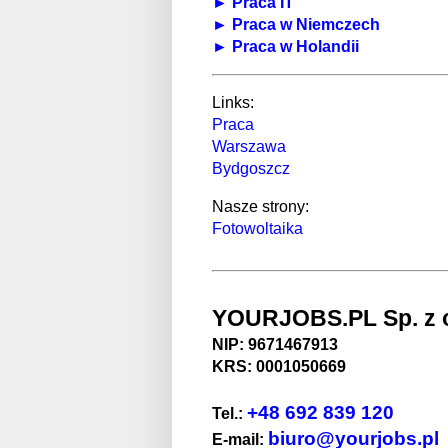
► Praca IT
► Praca w Niemczech
► Praca w Holandii
Links:
Praca
Warszawa
Bydgoszcz
Nasze strony:
Fotowoltaika
YOURJOBS.PL Sp. z o
NIP: 9671467913
KRS: 0001050669
+48 692 839 120
Tel.:
biuro@yourjobs.pl
E-mail: