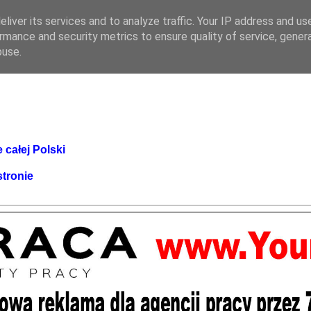
liver its services and to analyze traffic. Your IP address and us
rmance and security metrics to ensure quality of service, gene
buse.
 całej Polski
stronie