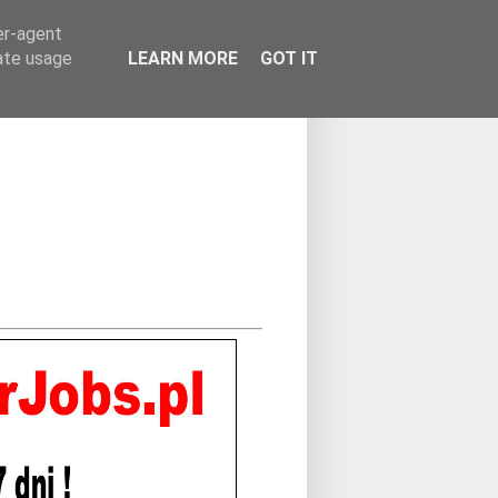
er-agent
rate usage
LEARN MORE
GOT IT