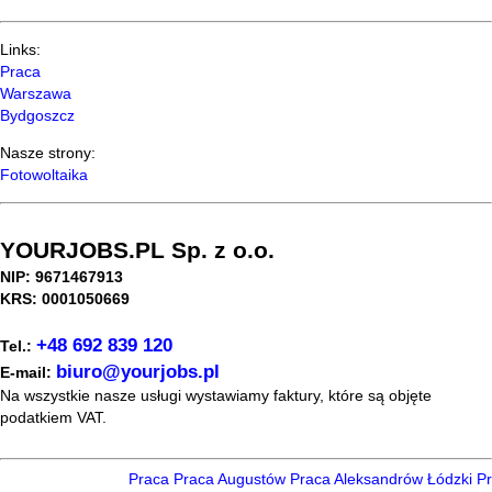
Links:
Praca
Warszawa
Bydgoszcz
Nasze strony:
Fotowoltaika
YOURJOBS.PL Sp. z o.o.
NIP: 9671467913
KRS: 0001050669
+48 692 839 120
Tel.:
biuro@yourjobs.pl
E-mail:
Na wszystkie nasze usługi wystawiamy faktury, które są objęte
podatkiem VAT.
Praca
Praca Augustów
Praca Aleksandrów Łódzki
Pra