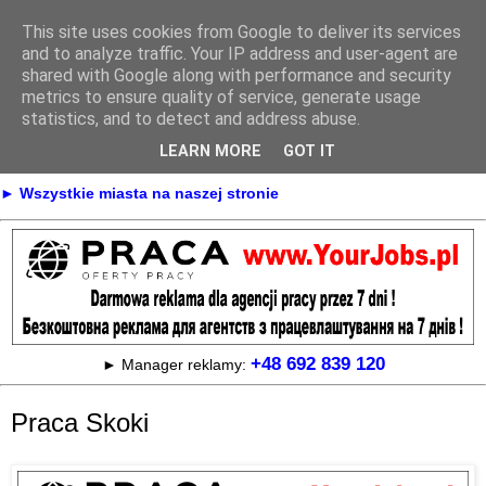
This site uses cookies from Google to deliver its services
Praca
and to analyze traffic. Your IP address and user-agent are
shared with Google along with performance and security
metrics to ensure quality of service, generate usage
statistics, and to detect and address abuse.
► KONTAKT
► REKLAMA
LEARN MORE
GOT IT
► Praca Oferty pracy na terenie całej Polski
► Wszystkie miasta na naszej stronie
+48 692 839 120
► Manager reklamy:
Praca Skoki