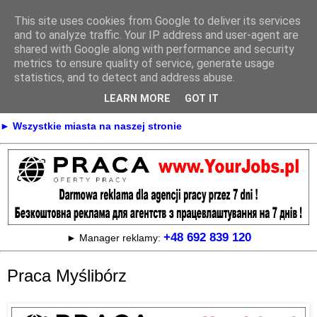
This site uses cookies from Google to deliver its services
Praca
and to analyze traffic. Your IP address and user-agent are
shared with Google along with performance and security
metrics to ensure quality of service, generate usage
statistics, and to detect and address abuse.
► KONTAKT
► REKLAMA
LEARN MORE
GOT IT
► Praca Oferty pracy na terenie całej Polski
► Wszystkie miasta na naszej stronie
+48 692 839 120
► Manager reklamy:
Praca Myślibórz