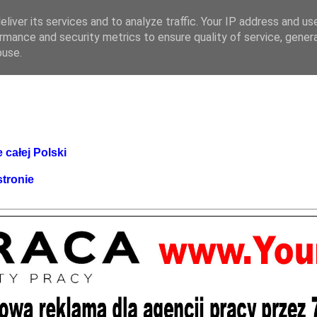
liver its services and to analyze traffic. Your IP address and us
rmance and security metrics to ensure quality of service, gene
buse.
 całej Polski
stronie