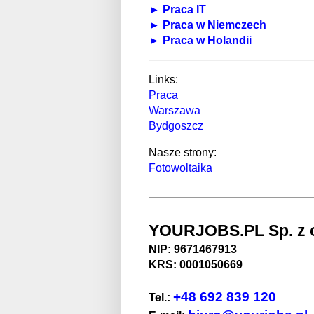
► Praca IT
► Praca w Niemczech
► Praca w Holandii
Links:
Praca
Warszawa
Bydgoszcz
Nasze strony:
Fotowoltaika
YOURJOBS.PL Sp. z o
NIP: 9671467913
KRS: 0001050669
+48 692 839 120
Tel.: