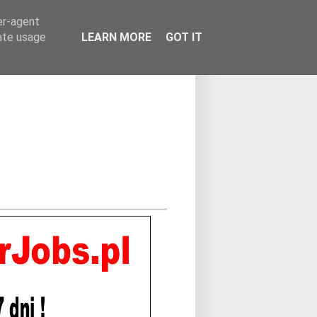
er-agent
rate usage
LEARN MORE
GOT IT