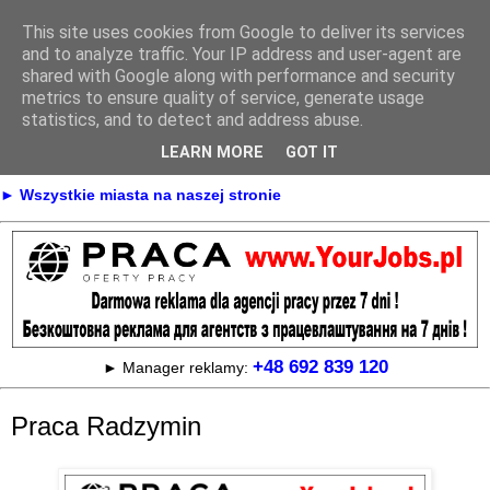
This site uses cookies from Google to deliver its services
Praca
and to analyze traffic. Your IP address and user-agent are
shared with Google along with performance and security
metrics to ensure quality of service, generate usage
statistics, and to detect and address abuse.
► KONTAKT
► REKLAMA
LEARN MORE
GOT IT
► Praca Oferty pracy na terenie całej Polski
► Wszystkie miasta na naszej stronie
+48 692 839 120
► Manager reklamy:
Praca Radzymin