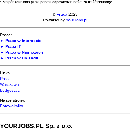
* Zespół YourJobs.pl nie ponosi odpowiedzialności za treść reklamy!
©
Praca
2023
Powered by
YourJobs.pl
Praca:
► Praca w Internecie
► Praca IT
► Praca w Niemczech
► Praca w Holandii
Links:
Praca
Warszawa
Bydgoszcz
Nasze strony:
Fotowoltaika
YOURJOBS.PL Sp. z o.o.