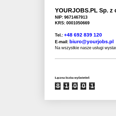
YOURJOBS.PL Sp. z o
NIP: 9671467913
KRS: 0001050669
+48 692 839 120
Tel.:
biuro@yourjobs.pl
E-mail:
Na wszystkie nasze usługi wystaw
Łączna liczba wyświetleń
8
1
0
0
1