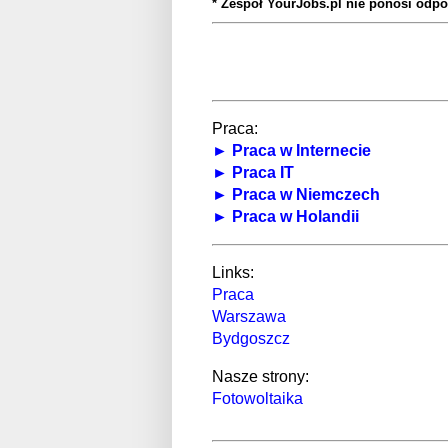
* Zespół YourJobs.pl nie ponosi odpo
Praca:
► Praca w Internecie
► Praca IT
► Praca w Niemczech
► Praca w Holandii
Links:
Praca
Warszawa
Bydgoszcz
Nasze strony:
Fotowoltaika