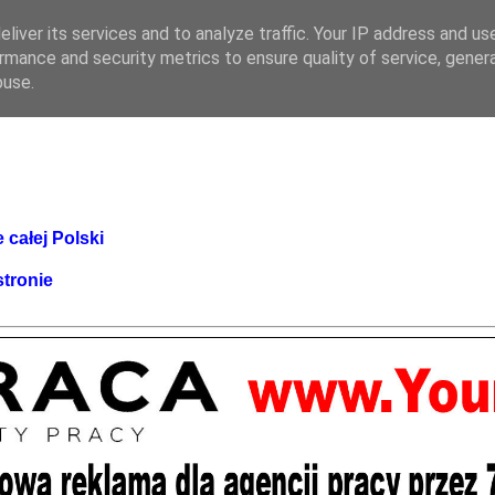
liver its services and to analyze traffic. Your IP address and us
rmance and security metrics to ensure quality of service, gene
buse.
 całej Polski
stronie