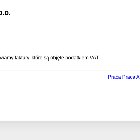
.o.
iamy faktury, które są objęte podatkiem VAT.
Praca
Praca August