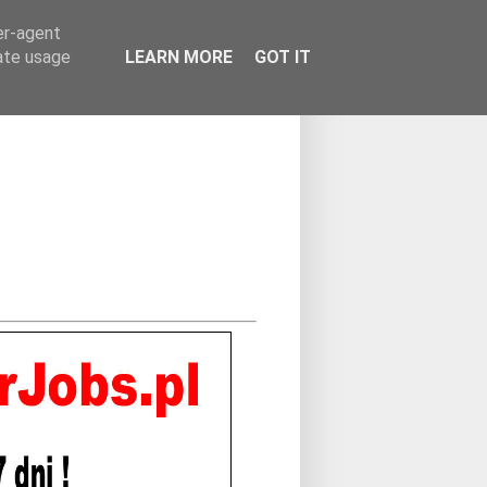
er-agent
rate usage
LEARN MORE
GOT IT