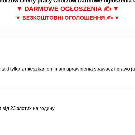
Chorzów
Oferty pracy Chorzów
Darmowe ogłoszenia 
▼ DARMOWE OGŁOSZENIA ✍ ▼
▼ БЕЗКОШТОВНІ ОГОЛОШЕННЯ ✍ ▼
takt tylko z mieszkaniem mam uprawnienia spawacz i prawo j
від 23 злотих на годину