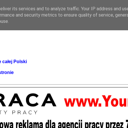
liver its services and to analyze traffic. Your IP address and us
rmance and security metrics to ensure quality of service, gene
buse.
 całej Polski
stronie