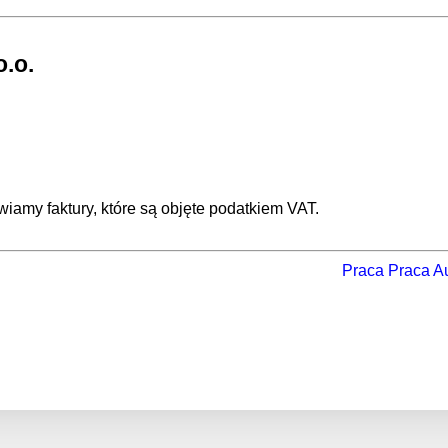
.o.
iamy faktury, które są objęte podatkiem VAT.
Praca
Praca August