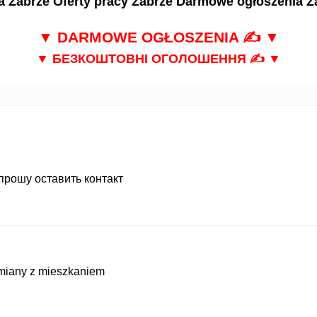
a Zabrze
Oferty pracy Zabrze
Darmowe ogłoszenia Z
▼
DARMOWE OGŁOSZENIA
✍ ▼
▼
БЕЗКОШТОВНІ ОГОЛОШЕННЯ
✍ ▼
рошу оставить контакт
miany z mieszkaniem