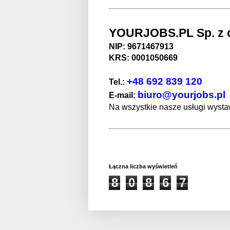
YOURJOBS.PL Sp. z o
NIP: 9671467913
KRS: 0001050669
+48 692 839 120
Tel.:
biuro@yourjobs.pl
E-mail:
Na wszystkie nasze usługi wystaw
Łączna liczba wyświetleń
8
0
8
6
7