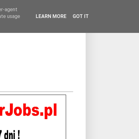
er-agent
rate usage
LEARN MORE
GOT IT