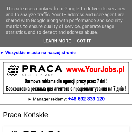
This site uses cookies from Google to deliver its services
Praca
and to analyze traffic. Your IP address and user-agent are
shared with Google along with performance and security
metrics to ensure quality of service, generate usage
statistics, and to detect and address abuse.
► KONTAKT
► REKLAMA
LEARN MORE
GOT IT
► Praca Oferty pracy na terenie całej Polski
► Wszystkie miasta na naszej stronie
+48 692 839 120
► Manager reklamy:
Praca Końskie