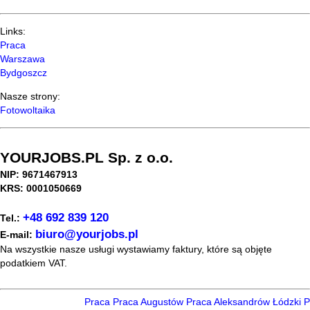
Links:
Praca
Warszawa
Bydgoszcz
Nasze strony:
Fotowoltaika
YOURJOBS.PL Sp. z o.o.
NIP: 9671467913
KRS: 0001050669
+48 692 839 120
Tel.:
biuro@yourjobs.pl
E-mail:
Na wszystkie nasze usługi wystawiamy faktury, które są objęte
podatkiem VAT.
Praca
Praca Augustów
Praca Aleksandrów Łódzki
Pr