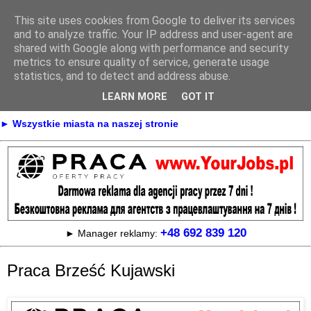
This site uses cookies from Google to deliver its services
Praca
and to analyze traffic. Your IP address and user-agent are
shared with Google along with performance and security
metrics to ensure quality of service, generate usage
statistics, and to detect and address abuse.
► KONTAKT
► REKLAMA
LEARN MORE
GOT IT
► Praca Oferty pracy na terenie całej Polski
► Wszystkie miasta na naszej stronie
+48 692 839 120
► Manager reklamy:
Praca Brześć Kujawski