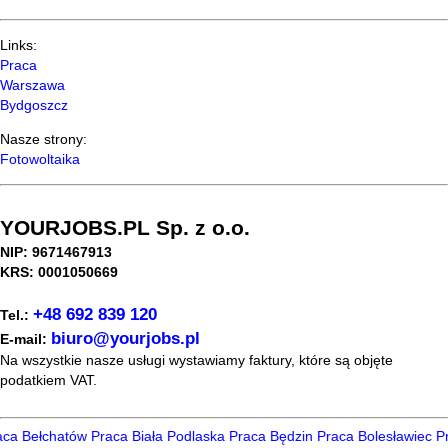
Links:
Praca
Warszawa
Bydgoszcz
Nasze strony:
Fotowoltaika
YOURJOBS.PL Sp. z o.o.
NIP: 9671467913
KRS: 0001050669
+48 692 839 120
Tel.:
biuro@yourjobs.pl
E-mail:
Na wszystkie nasze usługi wystawiamy faktury, które są objęte
podatkiem VAT.
a Bełchatów
Praca Biała Podlaska
Praca Będzin
Praca Bolesławiec
Pra