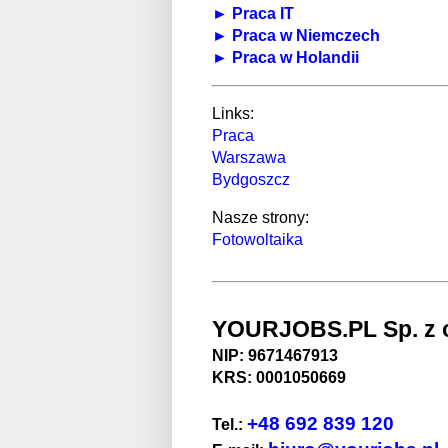
► Praca IT
► Praca w Niemczech
► Praca w Holandii
Links:
Praca
Warszawa
Bydgoszcz
Nasze strony:
Fotowoltaika
YOURJOBS.PL Sp. z o
NIP: 9671467913
KRS: 0001050669
+48 692 839 120
Tel.: