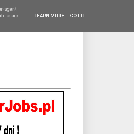
er-agent
rate usage
LEARN MORE
GOT IT