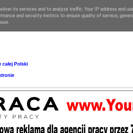
liver its services and to analyze traffic. Your IP address and us
rmance and security metrics to ensure quality of service, gene
buse.
 całej Polski
stronie