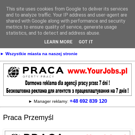
This site uses cookies from Google to deliver its services
Praca
and to analyze traffic. Your IP address and user-agent are
shared with Google along with performance and security
metrics to ensure quality of service, generate usage
statistics, and to detect and address abuse.
► KONTAKT
► REKLAMA
LEARN MORE
GOT IT
► Praca Oferty pracy na terenie całej Polski
► Wszystkie miasta na naszej stronie
+48 692 839 120
► Manager reklamy:
Praca Przemyśl