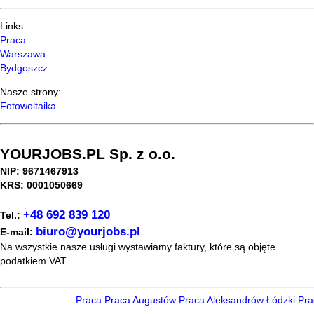
Links:
Praca
Warszawa
Bydgoszcz
Nasze strony:
Fotowoltaika
YOURJOBS.PL Sp. z o.o.
NIP: 9671467913
KRS: 0001050669
+48 692 839 120
Tel.:
biuro@yourjobs.pl
E-mail:
Na wszystkie nasze usługi wystawiamy faktury, które są objęte
podatkiem VAT.
Praca
Praca Augustów
Praca Aleksandrów Łódzki
Prac