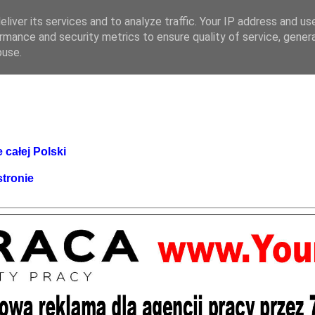
liver its services and to analyze traffic. Your IP address and us
rmance and security metrics to ensure quality of service, gene
buse.
 całej Polski
stronie