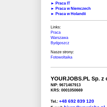
► Praca IT
► Praca w Niemczech
► Praca w Holandii
Links:
Praca
Warszawa
Bydgoszcz
Nasze strony:
Fotowoltaika
YOURJOBS.PL Sp. z o
NIP: 9671467913
KRS: 0001050669
+48 692 839 120
Tel.: