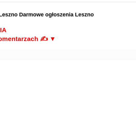
 Leszno
Darmowe ogłoszenia Leszno
IA
komentarzach ✍ ▼