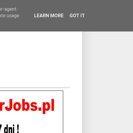
er-agent
rate usage
LEARN MORE
GOT IT