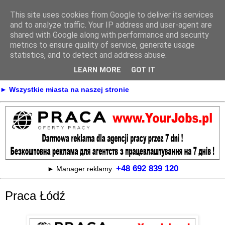
This site uses cookies from Google to deliver its services
Praca
and to analyze traffic. Your IP address and user-agent are
shared with Google along with performance and security
metrics to ensure quality of service, generate usage
statistics, and to detect and address abuse.
► KONTAKT
► REKLAMA
LEARN MORE
GOT IT
► Praca Oferty pracy na terenie całej Polski
► Wszystkie miasta na naszej stronie
+48 692 839 120
► Manager reklamy:
Praca Łódź