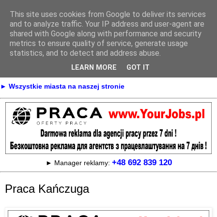
This site uses cookies from Google to deliver its services
Praca
and to analyze traffic. Your IP address and user-agent are
shared with Google along with performance and security
metrics to ensure quality of service, generate usage
statistics, and to detect and address abuse.
► KONTAKT
► REKLAMA
LEARN MORE
GOT IT
► Praca Oferty pracy na terenie całej Polski
► Wszystkie miasta na naszej stronie
+48 692 839 120
► Manager reklamy:
Praca Kańczuga