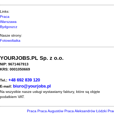
Links:
Praca
Warszawa
Bydgoszcz
Nasze strony:
Fotowoltaika
YOURJOBS.PL Sp. z o.o.
NIP: 9671467913
KRS: 0001050669
+48 692 839 120
Tel.:
biuro@yourjobs.pl
E-mail:
Na wszystkie nasze usługi wystawiamy faktury, które są objęte
podatkiem VAT.
Praca
Praca Augustów
Praca Aleksandrów Łódzki
Prac