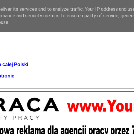
liver its services and to analyze traffic. Your IP address and us
rmance and security metrics to ensure quality of service, gene
buse.
 całej Polski
stronie