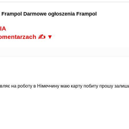
y Frampol
Darmowe ogłoszenia Frampol
IA
komentarzach ✍ ▼
вляє на роботу в Німеччину маю карту побиту прошу залиши