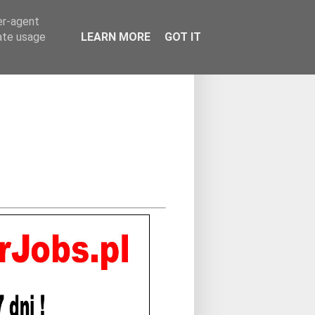
er-agent
rate usage
LEARN MORE
GOT IT