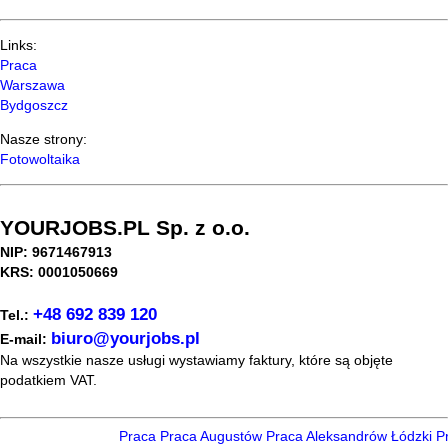
Links:
Praca
Warszawa
Bydgoszcz
Nasze strony:
Fotowoltaika
YOURJOBS.PL Sp. z o.o.
NIP: 9671467913
KRS: 0001050669
+48 692 839 120
Tel.:
biuro@yourjobs.pl
E-mail:
Na wszystkie nasze usługi wystawiamy faktury, które są objęte
podatkiem VAT.
Praca
Praca Augustów
Praca Aleksandrów Łódzki
Pr