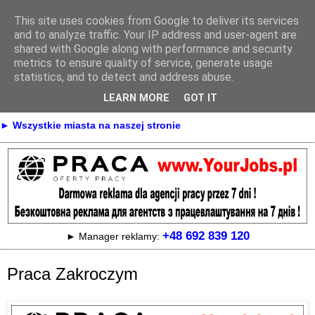
This site uses cookies from Google to deliver its services
Praca
and to analyze traffic. Your IP address and user-agent are
shared with Google along with performance and security
metrics to ensure quality of service, generate usage
statistics, and to detect and address abuse.
► KONTAKT
► REKLAMA
LEARN MORE
GOT IT
► Praca Oferty pracy na terenie całej Polski
► Wszystkie miasta na naszej stronie
+48 692 839 120
► Manager reklamy:
Praca Zakroczym