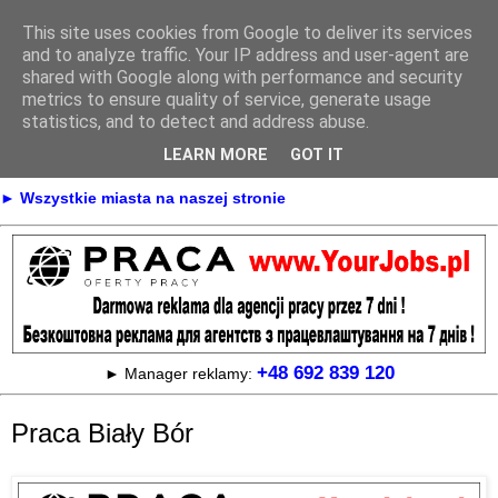
This site uses cookies from Google to deliver its services
Praca
and to analyze traffic. Your IP address and user-agent are
shared with Google along with performance and security
metrics to ensure quality of service, generate usage
statistics, and to detect and address abuse.
► KONTAKT
► REKLAMA
LEARN MORE
GOT IT
► Praca Oferty pracy na terenie całej Polski
► Wszystkie miasta na naszej stronie
+48 692 839 120
► Manager reklamy:
Praca Biały Bór