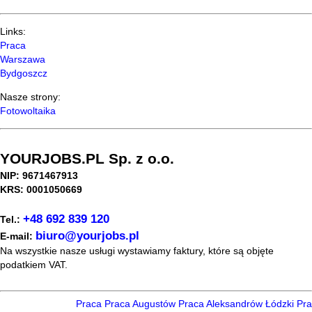
Links:
Praca
Warszawa
Bydgoszcz
Nasze strony:
Fotowoltaika
YOURJOBS.PL Sp. z o.o.
NIP: 9671467913
KRS: 0001050669
+48 692 839 120
Tel.:
biuro@yourjobs.pl
E-mail:
Na wszystkie nasze usługi wystawiamy faktury, które są objęte
podatkiem VAT.
Praca
Praca Augustów
Praca Aleksandrów Łódzki
Prac