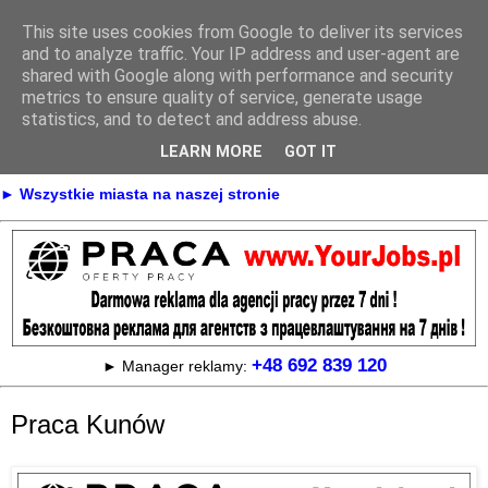
This site uses cookies from Google to deliver its services
Praca
and to analyze traffic. Your IP address and user-agent are
shared with Google along with performance and security
metrics to ensure quality of service, generate usage
statistics, and to detect and address abuse.
► KONTAKT
► REKLAMA
LEARN MORE
GOT IT
► Praca Oferty pracy na terenie całej Polski
► Wszystkie miasta na naszej stronie
+48 692 839 120
► Manager reklamy:
Praca Kunów