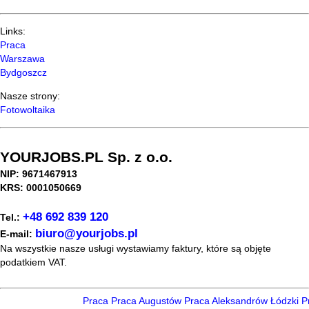
Links:
Praca
Warszawa
Bydgoszcz
Nasze strony:
Fotowoltaika
YOURJOBS.PL Sp. z o.o.
NIP: 9671467913
KRS: 0001050669
+48 692 839 120
Tel.:
biuro@yourjobs.pl
E-mail:
Na wszystkie nasze usługi wystawiamy faktury, które są objęte
podatkiem VAT.
Praca
Praca Augustów
Praca Aleksandrów Łódzki
Pr