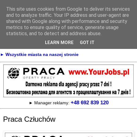
This site uses cookies from Google to deliver its services
Praca
and to analyze traffic. Your IP address and user-agent are
shared with Google along with performance and security
metrics to ensure quality of service, generate usage
statistics, and to detect and address abuse.
► KONTAKT
► REKLAMA
LEARN MORE
GOT IT
► Praca Oferty pracy na terenie całej Polski
► Wszystkie miasta na naszej stronie
+48 692 839 120
► Manager reklamy:
Praca Człuchów