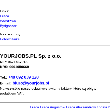
Links:
Praca
Warszawa
Bydgoszcz
Nasze strony:
Fotowoltaika
YOURJOBS.PL Sp. z o.o.
NIP: 9671467913
KRS: 0001050669
+48 692 839 120
Tel.:
biuro@yourjobs.pl
E-mail:
Na wszystkie nasze usługi wystawiamy faktury, które są objęte
podatkiem VAT.
Praca
Praca Augustów
Praca Aleksandrów Łódzki
Pr