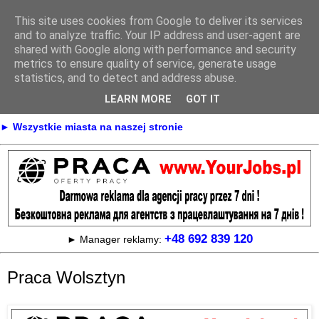
This site uses cookies from Google to deliver its services
Praca
and to analyze traffic. Your IP address and user-agent are
shared with Google along with performance and security
metrics to ensure quality of service, generate usage
statistics, and to detect and address abuse.
► KONTAKT
► REKLAMA
LEARN MORE
GOT IT
► Praca Oferty pracy na terenie całej Polski
► Wszystkie miasta na naszej stronie
+48 692 839 120
► Manager reklamy:
Praca Wolsztyn