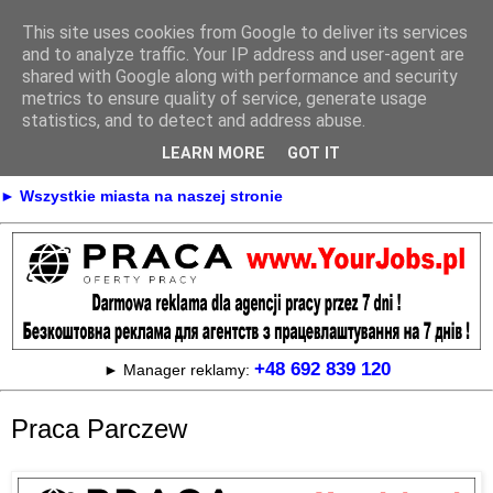
This site uses cookies from Google to deliver its services
Praca
and to analyze traffic. Your IP address and user-agent are
shared with Google along with performance and security
metrics to ensure quality of service, generate usage
statistics, and to detect and address abuse.
► KONTAKT
► REKLAMA
LEARN MORE
GOT IT
► Praca Oferty pracy na terenie całej Polski
► Wszystkie miasta na naszej stronie
+48 692 839 120
► Manager reklamy:
Praca Parczew