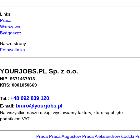
Links:
Praca
Warszawa
Bydgoszcz
Nasze strony:
Fotowoltaika
YOURJOBS.PL Sp. z o.o.
NIP: 9671467913
KRS: 0001050669
+48 692 839 120
Tel.:
biuro@yourjobs.pl
E-mail:
Na wszystkie nasze usługi wystawiamy faktury, które są objęte
podatkiem VAT.
Praca
Praca Augustów
Praca Aleksandrów Łódzki
Pra