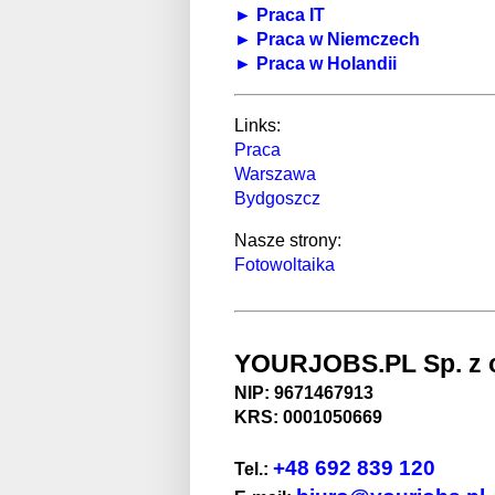
► Praca IT
► Praca w Niemczech
► Praca w Holandii
Links:
Praca
Warszawa
Bydgoszcz
Nasze strony:
Fotowoltaika
YOURJOBS.PL Sp. z o
NIP: 9671467913
KRS: 0001050669
+48 692 839 120
Tel.: