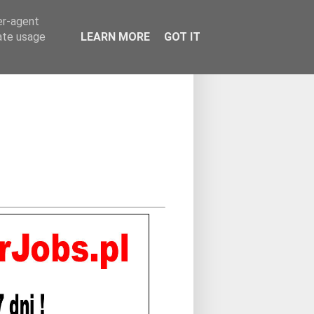
er-agent
rate usage
LEARN MORE
GOT IT