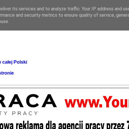
liver its services and to analyze traffic. Your IP address and us
rmance and security metrics to ensure quality of service, gene
buse.
 całej Polski
stronie