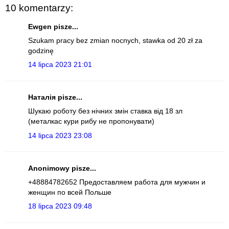
10 komentarzy:
Ewgen pisze...
Szukam pracy bez zmian nocnych, stawka od 20 zł za
godzinę
14 lipca 2023 21:01
Наталія pisze...
Шукаю роботу без нічних змін ставка від 18 зл
(металкас кури рибу не пропонувати)
14 lipca 2023 23:08
Anonimowy pisze...
+48884782652 Предоставляем работа для мужчин и
женщин по всей Польше
18 lipca 2023 09:48