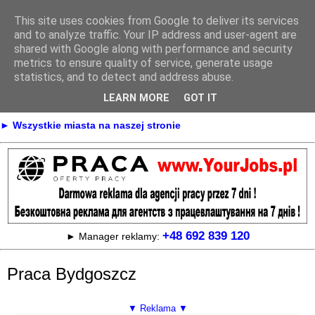
This site uses cookies from Google to deliver its services
Praca
and to analyze traffic. Your IP address and user-agent are
shared with Google along with performance and security
metrics to ensure quality of service, generate usage
statistics, and to detect and address abuse.
► KONTAKT
► REKLAMA
LEARN MORE
GOT IT
► Praca Oferty pracy na terenie całej Polski
► Wszystkie miasta na naszej stronie
+48 692 839 120
► Manager reklamy:
Praca Bydgoszcz
▼ Reklama ▼