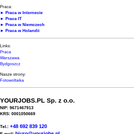
Praca:
► Praca w Internecie
► Praca IT
► Praca w Niemczech
► Praca w Holandii
Links:
Praca
Warszawa
Bydgoszcz
Nasze strony:
Fotowoltaika
YOURJOBS.PL Sp. z o.o.
NIP: 9671467913
KRS: 0001050669
+48 692 839 120
Tel.:
biuro@yourjobs.pl
E-mail: