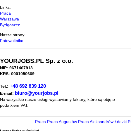
Links:
Praca
Warszawa
Bydgoszcz
Nasze strony:
Fotowoltaika
YOURJOBS.PL Sp. z o.o.
NIP: 9671467913
KRS: 0001050669
+48 692 839 120
Tel.:
biuro@yourjobs.pl
E-mail:
Na wszystkie nasze usługi wystawiamy faktury, które są objęte
podatkiem VAT.
Praca
Praca Augustów
Praca Aleksandrów Łódzki
Pr
Łączna liczba wyświetleń