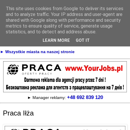
This site uses cookies from Google to deliver its services
Praca
and to analyze traffic. Your IP address and user-agent are
shared with Google along with performance and security
metrics to ensure quality of service, generate usage
statistics, and to detect and address abuse.
► KONTAKT
► REKLAMA
LEARN MORE
GOT IT
► Praca Oferty pracy na terenie całej Polski
► Wszystkie miasta na naszej stronie
+48 692 839 120
► Manager reklamy:
Praca Iłża