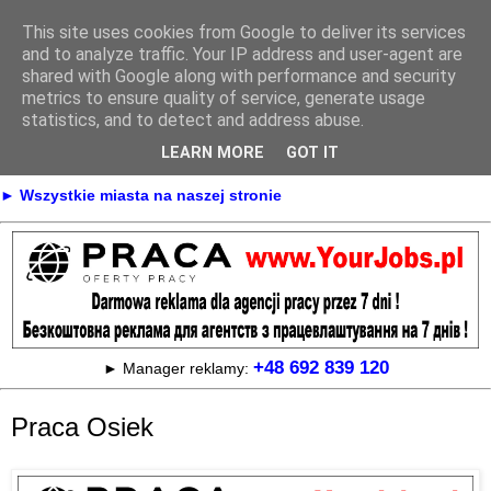
This site uses cookies from Google to deliver its services
Praca
and to analyze traffic. Your IP address and user-agent are
shared with Google along with performance and security
metrics to ensure quality of service, generate usage
statistics, and to detect and address abuse.
► KONTAKT
► REKLAMA
LEARN MORE
GOT IT
► Praca Oferty pracy na terenie całej Polski
► Wszystkie miasta na naszej stronie
+48 692 839 120
► Manager reklamy:
Praca Osiek