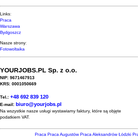
Links:
Praca
Warszawa
Bydgoszcz
Nasze strony:
Fotowoltaika
YOURJOBS.PL Sp. z o.o.
NIP: 9671467913
KRS: 0001050669
+48 692 839 120
Tel.:
biuro@yourjobs.pl
E-mail:
Na wszystkie nasze usługi wystawiamy faktury, które są objęte
podatkiem VAT.
Praca
Praca Augustów
Praca Aleksandrów Łódzki
Pra