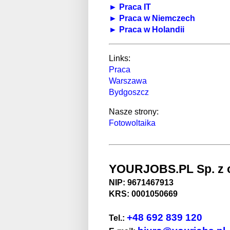
► Praca IT
► Praca w Niemczech
► Praca w Holandii
Links:
Praca
Warszawa
Bydgoszcz
Nasze strony:
Fotowoltaika
YOURJOBS.PL Sp. z o
NIP: 9671467913
KRS: 0001050669
+48 692 839 120
Tel.: