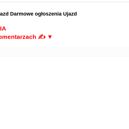
jazd
Darmowe ogłoszenia Ujazd
IA
komentarzach ✍ ▼