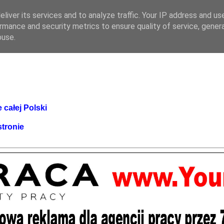
liver its services and to analyze traffic. Your IP address and us
rmance and security metrics to ensure quality of service, gene
buse.
 całej Polski
stronie