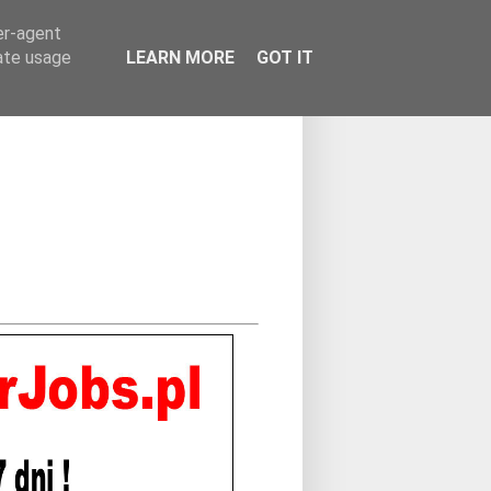
er-agent
rate usage
LEARN MORE
GOT IT