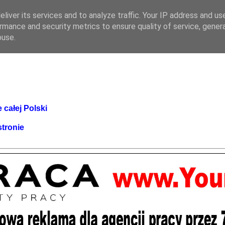
liver its services and to analyze traffic. Your IP address and us
rmance and security metrics to ensure quality of service, gene
buse.
 całej Polski
stronie