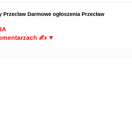
y Przecław
Darmowe ogłoszenia Przecław
IA
komentarzach ✍ ▼