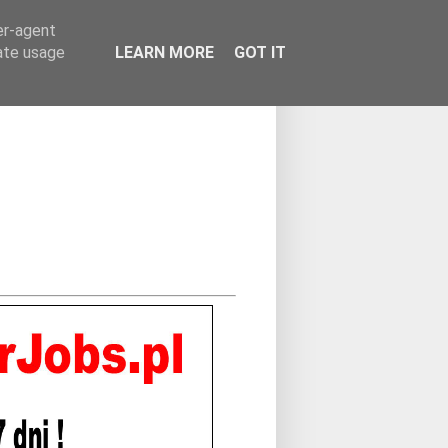
er-agent
rate usage
LEARN MORE
GOT IT