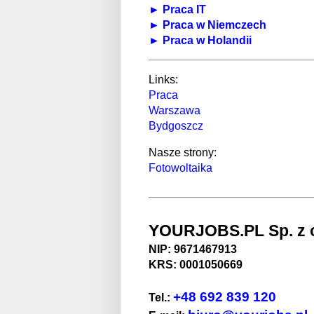
► Praca IT
► Praca w Niemczech
► Praca w Holandii
Links:
Praca
Warszawa
Bydgoszcz
Nasze strony:
Fotowoltaika
YOURJOBS.PL Sp. z o
NIP: 9671467913
KRS: 0001050669
+48 692 839 120
Tel.: