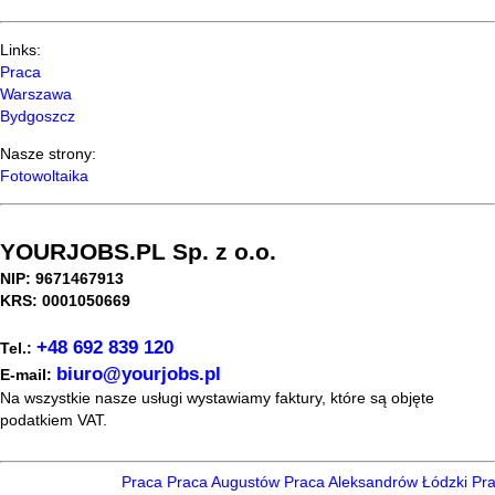
Links:
Praca
Warszawa
Bydgoszcz
Nasze strony:
Fotowoltaika
YOURJOBS.PL Sp. z o.o.
NIP: 9671467913
KRS: 0001050669
+48 692 839 120
Tel.:
biuro@yourjobs.pl
E-mail:
Na wszystkie nasze usługi wystawiamy faktury, które są objęte
podatkiem VAT.
Praca
Praca Augustów
Praca Aleksandrów Łódzki
Prac