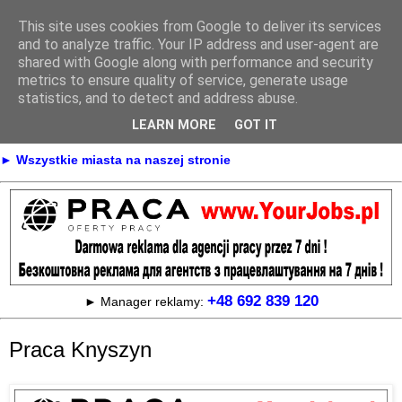
This site uses cookies from Google to deliver its services
Praca
and to analyze traffic. Your IP address and user-agent are
shared with Google along with performance and security
metrics to ensure quality of service, generate usage
statistics, and to detect and address abuse.
► KONTAKT
► REKLAMA
LEARN MORE
GOT IT
► Praca Oferty pracy na terenie całej Polski
► Wszystkie miasta na naszej stronie
+48 692 839 120
► Manager reklamy:
Praca Knyszyn