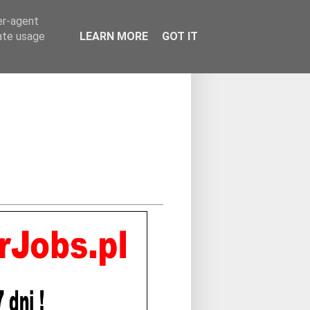
er-agent
rate usage
LEARN MORE
GOT IT