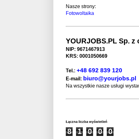
Nasze strony:
Fotowoltaika
YOURJOBS.PL Sp. z o
NIP: 9671467913
KRS: 0001050669
+48 692 839 120
Tel.:
biuro@yourjobs.pl
E-mail:
Na wszystkie nasze usługi wystaw
Łączna liczba wyświetleń
8
1
0
0
0