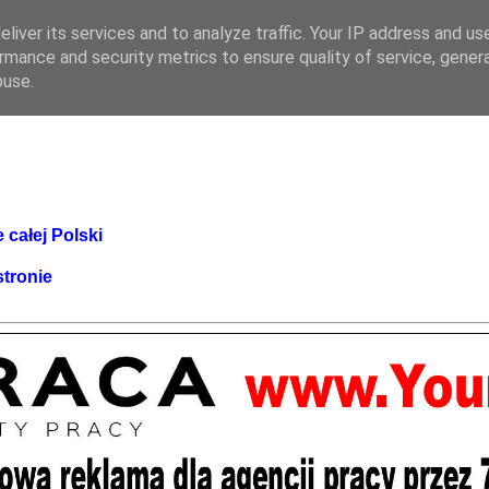
liver its services and to analyze traffic. Your IP address and us
rmance and security metrics to ensure quality of service, gene
buse.
 całej Polski
stronie