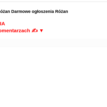
Różan
Darmowe ogłoszenia Różan
IA
komentarzach ✍ ▼