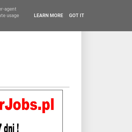
er-agent
rate usage
LEARN MORE
GOT IT