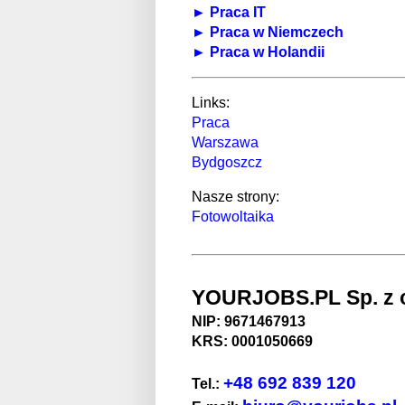
► Praca IT
► Praca w Niemczech
► Praca w Holandii
Links:
Praca
Warszawa
Bydgoszcz
Nasze strony:
Fotowoltaika
YOURJOBS.PL Sp. z o
NIP: 9671467913
KRS: 0001050669
+48 692 839 120
Tel.: