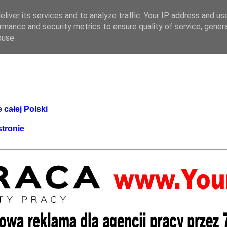
liver its services and to analyze traffic. Your IP address and us
rmance and security metrics to ensure quality of service, gene
buse.
 całej Polski
stronie