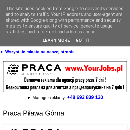
This site uses cookies from Google to deliver its services
Praca
and to analyze traffic. Your IP address and user-agent are
shared with Google along with performance and security
metrics to ensure quality of service, generate usage
statistics, and to detect and address abuse.
► KONTAKT
► REKLAMA
LEARN MORE
GOT IT
► Praca Oferty pracy na terenie całej Polski
► Wszystkie miasta na naszej stronie
+48 692 839 120
► Manager reklamy:
Praca Piława Górna