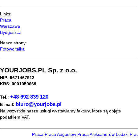
Links:
Praca
Warszawa
Bydgoszcz
Nasze strony:
Fotowoltaika
YOURJOBS.PL Sp. z o.o.
NIP: 9671467913
KRS: 0001050669
+48 692 839 120
Tel.:
biuro@yourjobs.pl
E-mail:
Na wszystkie nasze usługi wystawiamy faktury, które są objęte
podatkiem VAT.
Praca
Praca Augustów
Praca Aleksandrów Łódzki
Prac