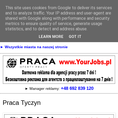
This site uses cookies from Google to deliver its services
Praca
and to analyze traffic. Your IP address and user-agent are
shared with Google along with performance and security
metrics to ensure quality of service, generate usage
statistics, and to detect and address abuse.
► KONTAKT
► REKLAMA
LEARN MORE
GOT IT
► Praca Oferty pracy na terenie całej Polski
► Wszystkie miasta na naszej stronie
+48 692 839 120
► Manager reklamy:
Praca Tyczyn