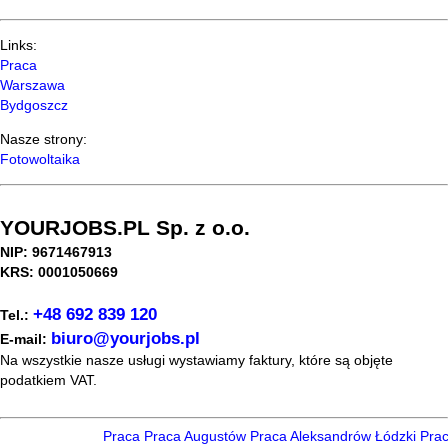
Links:
Praca
Warszawa
Bydgoszcz
Nasze strony:
Fotowoltaika
YOURJOBS.PL Sp. z o.o.
NIP: 9671467913
KRS: 0001050669
+48 692 839 120
Tel.:
biuro@yourjobs.pl
E-mail:
Na wszystkie nasze usługi wystawiamy faktury, które są objęte
podatkiem VAT.
Praca
Praca Augustów
Praca Aleksandrów Łódzki
Praca