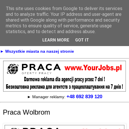
This site uses cookies from Google to deliver its services
Praca
and to analyze traffic. Your IP address and user-agent are
shared with Google along with performance and security
metrics to ensure quality of service, generate usage
statistics, and to detect and address abuse.
► KONTAKT
► REKLAMA
LEARN MORE
GOT IT
► Praca Oferty pracy na terenie całej Polski
► Wszystkie miasta na naszej stronie
+48 692 839 120
► Manager reklamy:
Praca Wolbrom