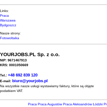
Links:
Praca
Warszawa
Bydgoszcz
Nasze strony:
Fotowoltaika
YOURJOBS.PL Sp. z o.o.
NIP: 9671467913
KRS: 0001050669
+48 692 839 120
Tel.:
biuro@yourjobs.pl
E-mail:
Na wszystkie nasze usługi wystawiamy faktury, które są objęte
podatkiem VAT.
Praca
Praca Augustów
Praca Aleksandrów Łódzki
Pra