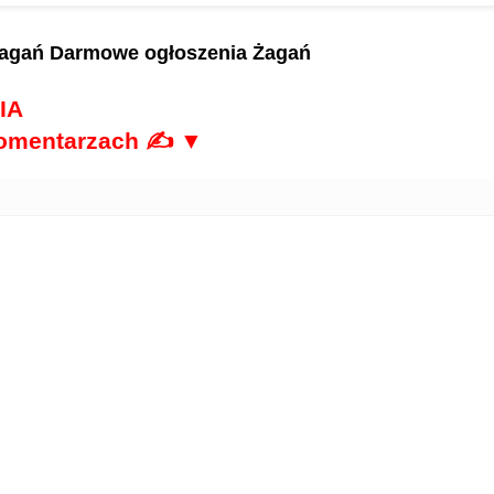
Żagań
Darmowe ogłoszenia Żagań
IA
komentarzach ✍ ▼