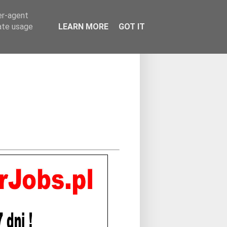
er-agent
rate usage
LEARN MORE
GOT IT