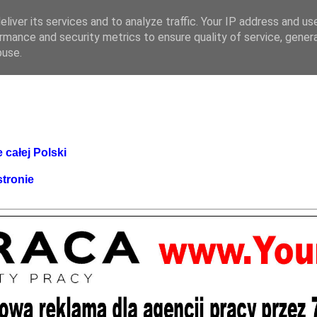
liver its services and to analyze traffic. Your IP address and us
rmance and security metrics to ensure quality of service, gene
buse.
 całej Polski
stronie