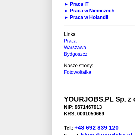
► Praca IT
► Praca w Niemczech
► Praca w Holandii
Links:
Praca
Warszawa
Bydgoszcz
Nasze strony:
Fotowoltaika
YOURJOBS.PL Sp. z o
NIP: 9671467913
KRS: 0001050669
+48 692 839 120
Tel.: