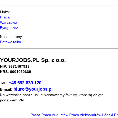
Links:
Praca
Warszawa
Bydgoszcz
Nasze strony:
Fotowoltaika
YOURJOBS.PL Sp. z o.o.
NIP: 9671467913
KRS: 0001050669
+48 692 839 120
Tel.:
biuro@yourjobs.pl
E-mail:
Na wszystkie nasze usługi wystawiamy faktury, które są objęte
podatkiem VAT.
Praca
Praca Augustów
Praca Aleksandrów Łódzki
Pra