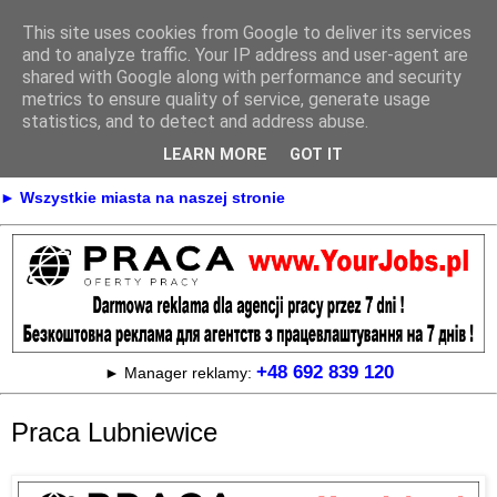
This site uses cookies from Google to deliver its services
Praca
and to analyze traffic. Your IP address and user-agent are
shared with Google along with performance and security
metrics to ensure quality of service, generate usage
statistics, and to detect and address abuse.
► KONTAKT
► REKLAMA
LEARN MORE
GOT IT
► Praca Oferty pracy na terenie całej Polski
► Wszystkie miasta na naszej stronie
+48 692 839 120
► Manager reklamy:
Praca Lubniewice